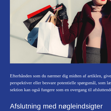
Efterhånden som du nærmer dig midten af artiklen, giver 
perspektiver eller besvare potentielle spørgsmål, som l
sektion kan også fungere som en overgang til afslutten
Afslutning med nøgleindsigter