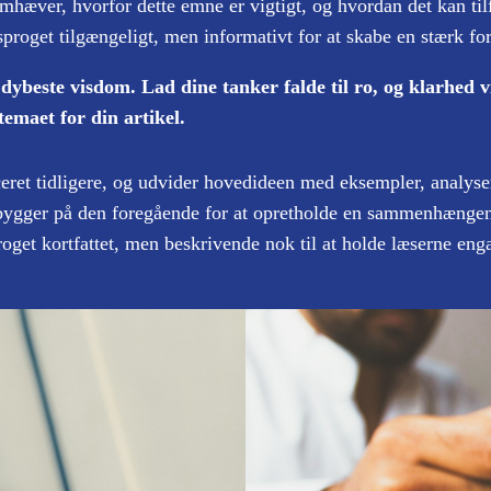
remhæver, hvorfor dette emne er vigtigt, og hvordan det kan til
sproget tilgængeligt, men informativt for at skabe en stærk fo
ybeste visdom. Lad dine tanker falde til ro, og klarhed vil
temaet for din artikel.
ceret tidligere, og udvider hovedideen med eksempler, analyser
 bygger på den foregående for at opretholde en sammenhængen
roget kortfattet, men beskrivende nok til at holde læserne enga