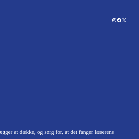
Instagram
Facebook
X
ægger at dække, og sørg for, at det fanger læserens