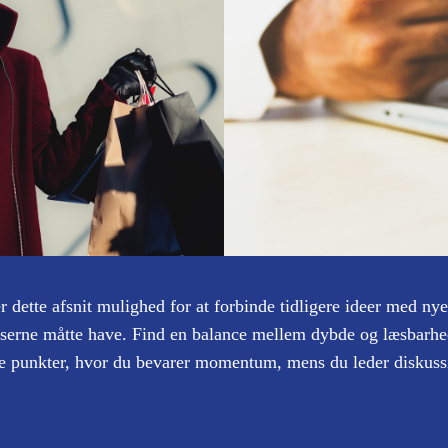
dette afsnit mulighed for at forbinde tidligere ideer med nye 
æserne måtte have. Find en balance mellem dybde og læsbarhed
de punkter, hvor du bevarer momentum, mens du leder diskussi