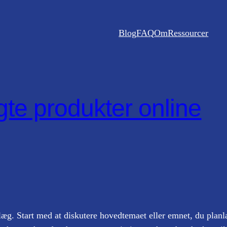
Blog
FAQ
Om
Ressourcer
gte produkter online
dlæg. Start med at diskutere hovedtemaet eller emnet, du planl