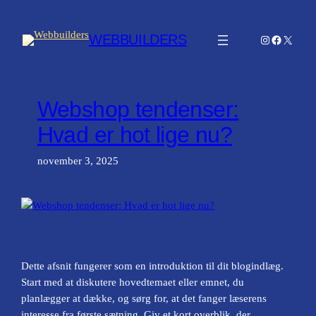
Spring
til
WEBBUILDERS
Instagram
Facebook
X
indhold
Webshop tendenser:
Hvad er hot lige nu?
november 3, 2025
Dette afsnit fungerer som en introduktion til dit blogindlæg.
Start med at diskutere hovedtemaet eller emnet, du
planlægger at dække, og sørg for, at det fanger læserens
interesse fra første sætning. Giv et kort overblik, der